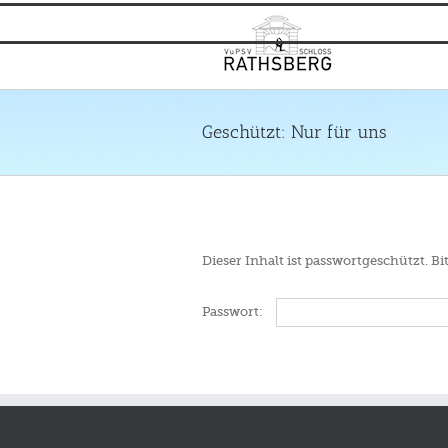
Zum
Inhalt
springen
Geschützt: Nur für uns
Dieser Inhalt ist passwortgeschützt. B
Passwort: