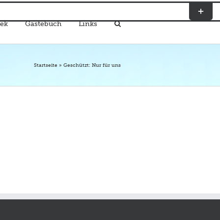
Toggle
Sliding
ek
Gästebuch
Links
Bar
Area
Startseite
»
Geschützt: Nur für uns