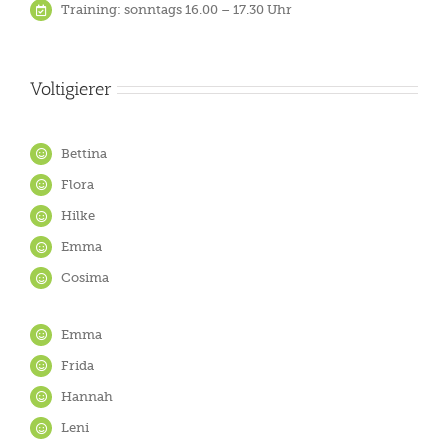
Training: sonntags 16.00 – 17.30 Uhr
Voltigierer
Bettina
Flora
Hilke
Emma
Cosima
Emma
Frida
Hannah
Leni