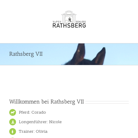
Zum
Inhalt
springen
Rathsberg VII
Willkommen bei Rathsberg VII
Pferd: Corado
Longenführer: Nicole
Trainer: Olivia