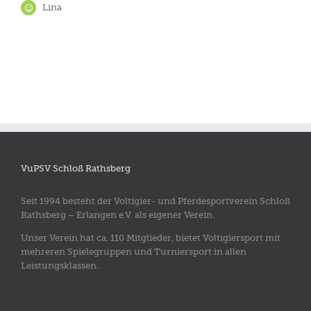
Lina
VuPSV Schloß Rathsberg
Seit 1994 besteht der Voltigier- und Pferdesportverein Schloß
Rathsberg – Erlangen e.V. als eigener Verein.
Unser Verein hat ca. 110 Mitglieder, bietet Voltigiersport mit
mehreren Spielegruppen und Turniersport in allen
Leistungsklassen.