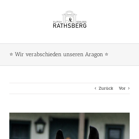
Zum
Inhalt
springen
⭐️ Wir verabschieden unseren Aragon ⭐️
Zurück
Vor
Zeige
grösseres
Bild