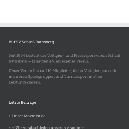
VuPSV Schloß Rathsberg
Seit 1994 besteht der Voltigier- und Pferdesportverein Schloß
Rathsberg – Erlangen e.V. als eigener Verein.
Unser Verein hat ca. 110 Mitglieder, bietet Voltigiersport mit
mehreren Spielegruppen und Turniersport in allen
Leistungsklassen.
Letzte Beiträge
Unser Movie ist da
⭐️ Wir verabschieden unseren Aragon ⭐️