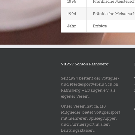
1996
Fränkische Meistersch
1994
Fränkische Meistersch
Jahr
Erfolge
VuPSV Schloß Rathsberg
Seit 1994 besteht der Voltigier-
und Pferdesportverein Schloß
Rathsberg – Erlangen e.V. als
eigener Verein.
Unser Verein hat ca. 110
Mitglieder, bietet Voltigiersport
mit mehreren Spielegruppen
und Turniersport in allen
Leistungsklassen.