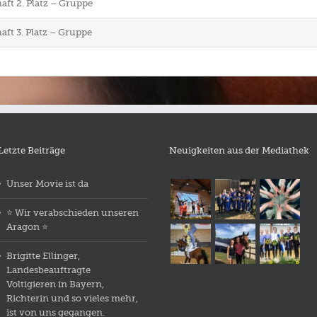
aft 2. Platz – Gruppe
aft 3. Platz – Gruppe
Letzte Beiträge
Neuigkeiten aus der Mediathek
Unser Movie ist da
⭐️ Wir verabschieden unseren
Aragon ⭐️
Brigitte Ellinger,
Landesbeauftragte
Voltigieren in Bayern,
Richterin und so vieles mehr,
ist von uns gegangen.