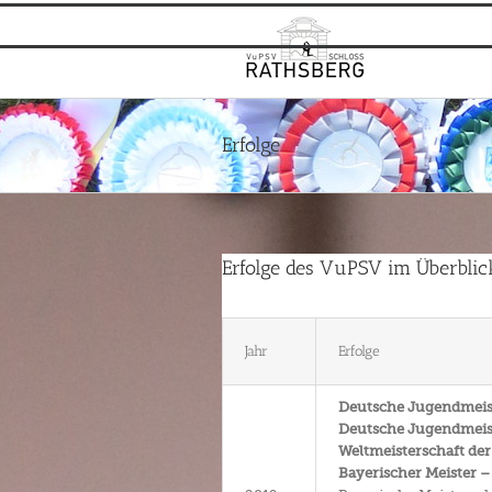
Zum
Inhalt
springen
Erfolge
Erfolge des VuPSV im Überblic
Jahr
Erfolge
Deutsche Jugendmeiste
Deutsche Jugendmeiste
Weltmeisterschaft der 
Bayerischer Meister –