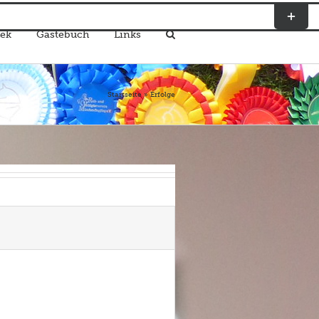
Toggle
Sliding
ek
Gästebuch
Links
Bar
Area
Startseite
»
Erfolge