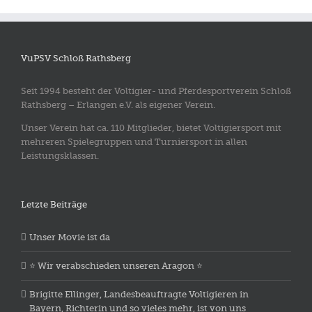
VuPSV Schloß Rathsberg
Seit 1994 besteht der Voltigier- und Pferdesportverein Schloß
Rathsberg – Erlangen e.V. als eigener Verein.
Unser Verein hat ca. 110 Mitglieder, bietet Voltigiersport mit
mehreren Spielegruppen und Turniersport in allen
Leistungsklassen.
Letzte Beiträge
Unser Movie ist da
⭐️ Wir verabschieden unseren Aragon ⭐️
Brigitte Ellinger, Landesbeauftragte Voltigieren in
Bayern, Richterin und so vieles mehr, ist von uns