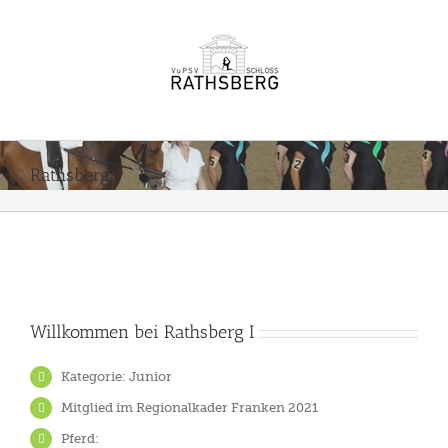
Zum
Inhalt
springen
Rathsberg I
Willkommen bei Rathsberg I
Kategorie: Junior
Mitglied im Regionalkader Franken 2021
Pferd: