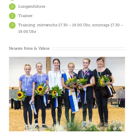
Longenführer:
Trainer:
Training: mittwochs 17.30 – 19.00 Uhr, sonntags 17.30 –
19.00 Uhr
Neueste Fotos & Videos
Fränkische Meisterschaften 2018
2018
Bilder
Doppel
Einzel
Fränkische
Meisterschaften
Rathsberg I
Rathsberg III
Turnier