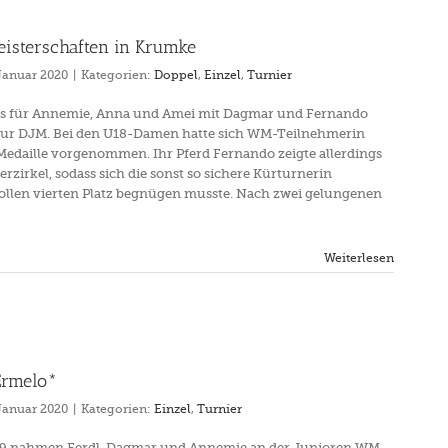
isterschaften in Krumke
 Januar 2020
|
Kategorien:
Doppel
,
Einzel
,
Turnier
es für Annemie, Anna und Amei mit Dagmar und Fernando
zur DJM. Bei den U18-Damen hatte sich WM-Teilnehmerin
edaille vorgenommen. Ihr Pferd Fernando zeigte allerdings
rzirkel, sodass sich die sonst so sichere Kürturnerin
tollen vierten Platz begnügen musste. Nach zwei gelungenen
Weiterlesen
Ermelo*
 Januar 2020
|
Kategorien:
Einzel
,
Turnier
2019 nahmen Ferdl, Dagmar und Annemie an der Junioren WM