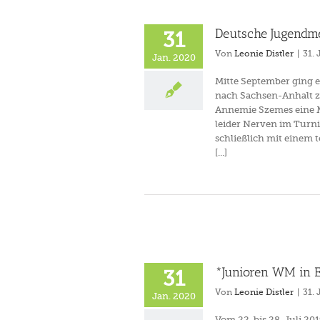
ke
Deutsche Jugendme
31
Von
Leonie Distler
|
31.
Jan. 2020
Mitte September ging 
nach Sachsen-Anhalt 
Annemie Szemes eine M
leider Nerven im Turnie
schließlich mit einem 
[...]
*Junioren WM in 
31
Von
Leonie Distler
|
31.
Jan. 2020
Vom 22. bis 28. Juli 