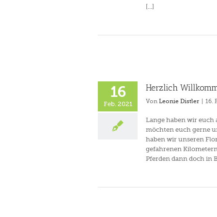
[...]
Herzlich Willkomm
16
Von
Leonie Distler
|
16. 
Feb. 2021
Lange haben wir euch au
möchten euch gerne uns
haben wir unseren Flor
gefahrenen Kilometern
Pferden dann doch in B