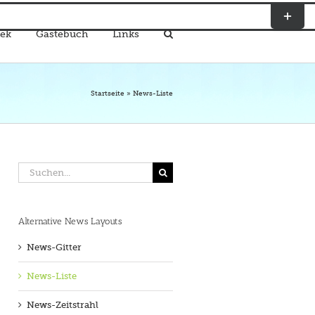
Toggle
Sliding
ek
Gästebuch
Links
Bar
Area
Startseite
»
News-Liste
Suche
nach:
Alternative News Layouts
News-Gitter
News-Liste
News-Zeitstrahl