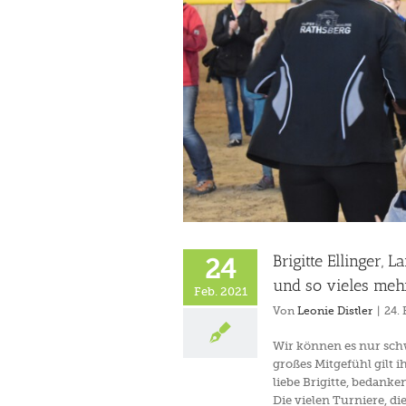
 und so vieles mehr, ist von
Brigitte Ellinger, 
24
und so vieles mehr
Feb. 2021
Von
Leonie Distler
|
24. 
Wir können es nur schw
großes Mitgefühl gilt 
liebe Brigitte, bedanken
Die vielen Turniere, di