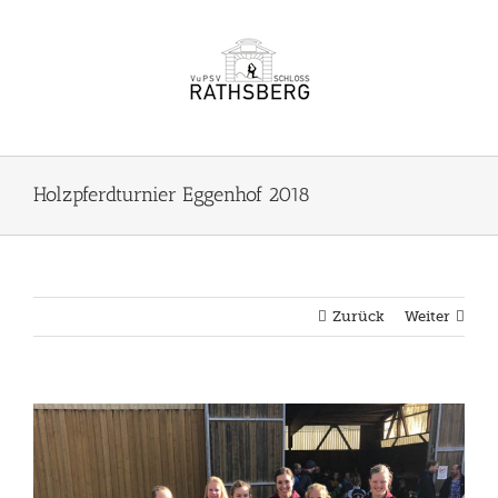
Zum
Inhalt
springen
Holzpferdturnier Eggenhof 2018
Zurück
Weiter
View
Larger
Image