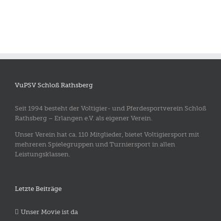
VuPSV Schloß Rathsberg
Seit 1994 besteht der Voltigier- und Pferdesportverein Schloß
Rathsberg – Erlangen e.V. als eigener Verein.
Unser Verein hat ca. 110 Mitglieder, bietet Voltigiersport mit
mehreren Spielegruppen und Turniersport in allen
Leistungsklassen.
Letzte Beiträge
Unser Movie ist da