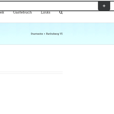
Toggle
Sliding
ek
Gästebuch
Links
Bar
Area
Startseite
»
Rathsberg VI