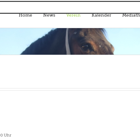
Home
News
Verein
Kalender
Mediath
00 Uhr