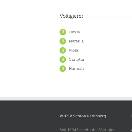
Voltigierer
Olivia
Mariella
Viola
Carlotta
Hannah
VuPSV Schloß Rathsberg
Seit 1994 besteht der Voltigier-