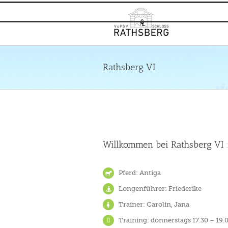
Zum
Inhalt
springen
Rathsberg VI
Willkommen bei Rathsberg VI
Pferd: Antiga
Longenführer: Friederike
Trainer: Carolin, Jana
Training: donnerstags 17.30 – 19.