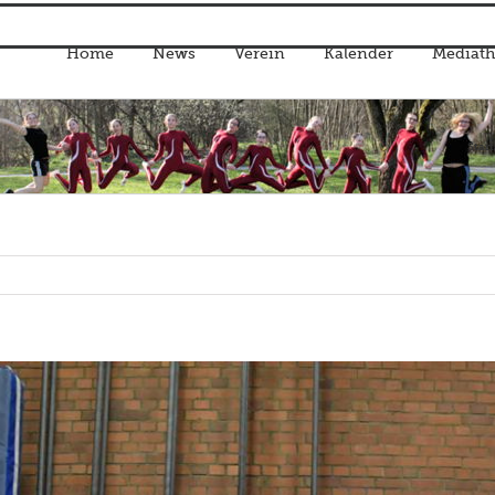
Home
News
Verein
Kalender
Mediath
Start