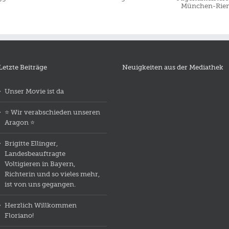
Jugendmeisterschaften
Meis
Erlangen
München-Riem
2018
Letzte Beiträge
Neuigkeiten aus der Mediathek
Unser Movie ist da
⭐️ Wir verabschieden unseren
Aragon ⭐️
Brigitte Ellinger,
Landesbeauftragte
Voltigieren in Bayern,
Richterin und so vieles mehr,
ist von uns gegangen.
Herzlich Willkommen
Floriano!