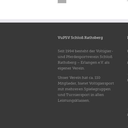
2018
Eggenhof 2018
VuPSV Schloß Rathsberg
Seit 1994 besteht der Voltigier-
und Pferdesportverein Schloß
Rathsberg – Erlangen e.V. als
eigener Verein.
Unser Verein hat ca. 110
Mitglieder, bietet Voltigiersport
mit mehreren Spielegruppen
und Turniersport in allen
Leistungsklassen.