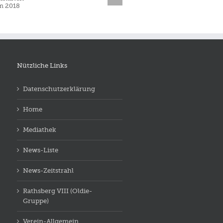
terschaften
2018
Nützliche Links
Datenschutzerklärung
Home
Mediathek
News-Liste
News-Zeitstrahl
Rathsberg VIII (Oldie-
Gruppe)
Verein-Allgemein