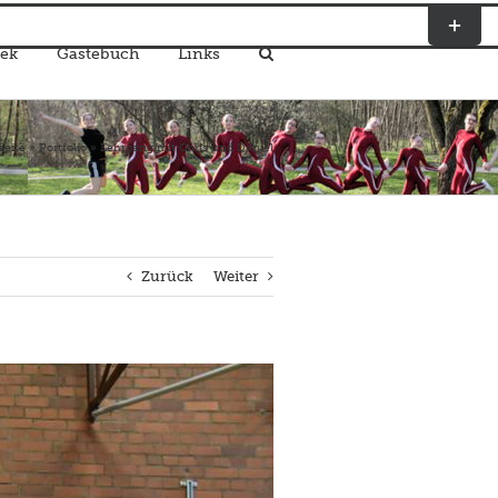
Toggle
Sliding
ek
Gästebuch
Links
Bar
Area
seite
»
Portfolio
»
Lehrgang mit Chris und Daniel
Zurück
Weiter