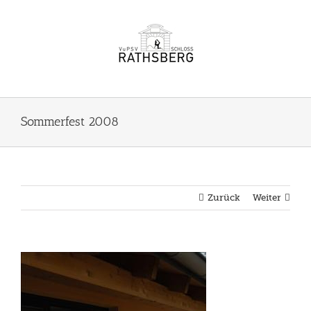
Zum
Inhalt
springen
Sommerfest 2008
Zurück
Weiter
View
Larger
Image