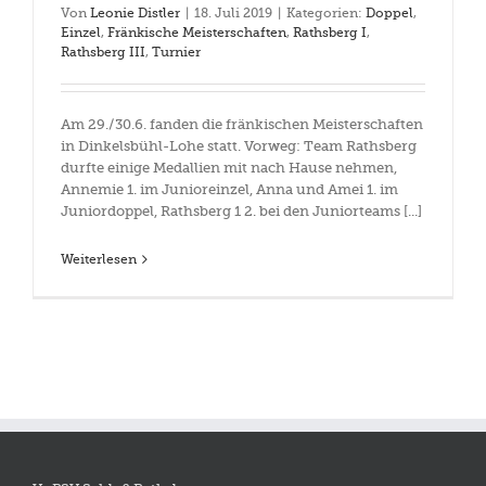
Von
Leonie Distler
|
18. Juli 2019
|
Kategorien:
Doppel
,
Einzel
,
Fränkische Meisterschaften
,
Rathsberg I
,
Rathsberg III
,
Turnier
Am 29./30.6. fanden die fränkischen Meisterschaften
in Dinkelsbühl-Lohe statt. Vorweg: Team Rathsberg
durfte einige Medallien mit nach Hause nehmen,
Annemie 1. im Junioreinzel, Anna und Amei 1. im
Juniordoppel, Rathsberg 1 2. bei den Juniorteams [...]
Weiterlesen