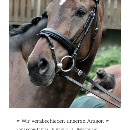
⭐️ Wir verabschieden unseren Aragon ⭐️
Von
Leonie Distler
|
6. April 2021
|
Kategorien: