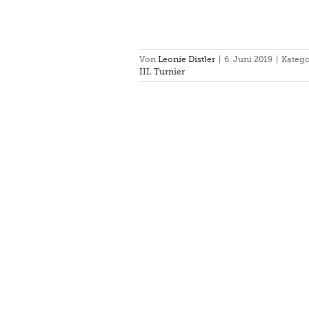
Von
Leonie Distler
|
6. Juni 2019
|
Katego
III
,
Turnier
 Gerolfingen am 25.5.2019
hsberg III
Turnier