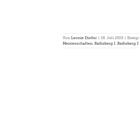
Von
Leonie Distler
|
18. Juli 2019
|
Kateg
Meisterschaften
,
Rathsberg I
,
Rathsberg I
nier und Voltigiertag in Gut
nhof am 1./2.6.2019
Rathsberg II
Rathsberg III
Turnier