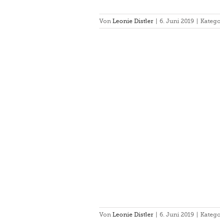
Von
Leonie Distler
|
6. Juni 2019
|
Katego
nier in Aufroth am 11.5.2019
hsberg III
Turnier
Von
Leonie Distler
|
6. Juni 2019
|
Katego