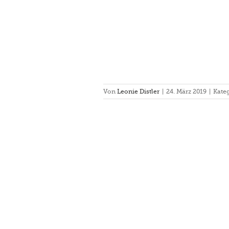
Von
Leonie Distler
|
24. März 2019
|
Kate
g mit Chris und Daniel
gang
Rathsberg III