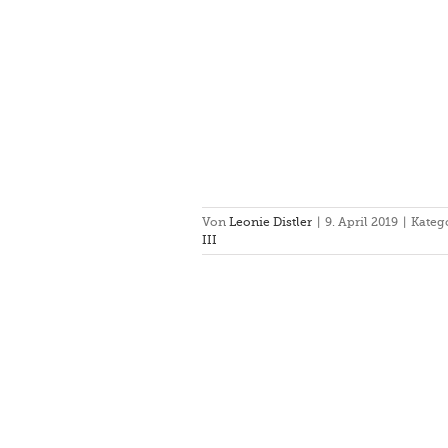
Von
Leonie Distler
|
9. April 2019
|
Kateg
III
ng in Neustadt-Coburg
gang
Rathsberg III