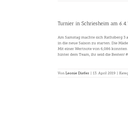
Turnier in Schriesheim am 6.4.
in Schriesheim am 6.4.19
hsberg III
Turnier
Am Samstag machte sich Rathsberg 3 
in die neue Saison zu starten. Die Mäd
Mit einer Wertnote von 6,086 konnten s
hinter dem Team, ihr seid die Besten
Von
Leonie Distler
|
13. April 2019
|
Kate
lly Turnier in Neustadt bei
oburg am 17.3.19
pferdturnier
Rathsberg III