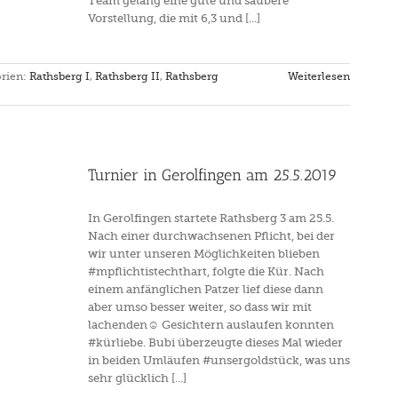
Team gelang eine gute und saubere
Vorstellung, die mit 6,3 und [...]
rien:
Rathsberg I
,
Rathsberg II
,
Rathsberg
Weiterlesen
Turnier in Gerolfingen am 25.5.2019
In Gerolfingen startete Rathsberg 3 am 25.5.
Nach einer durchwachsenen Pflicht, bei der
wir unter unseren Möglichkeiten blieben
#mpflichtistechthart, folgte die Kür. Nach
einem anfänglichen Patzer lief diese dann
aber umso besser weiter, so dass wir mit
lachenden☺ Gesichtern auslaufen konnten
#kürliebe. Bubi überzeugte dieses Mal wieder
in beiden Umläufen #unsergoldstück, was uns
sehr glücklich [...]