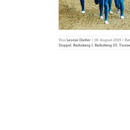
Von
Leonie Distler
|
18. August 2019
|
Ka
Doppel
,
Rathsberg I
,
Rathsberg III
,
Turni
 Meisterschaft in Lohe am
29./30.6.2019✨
Fränkische Meisterschaften
 I
Rathsberg III
Turnier