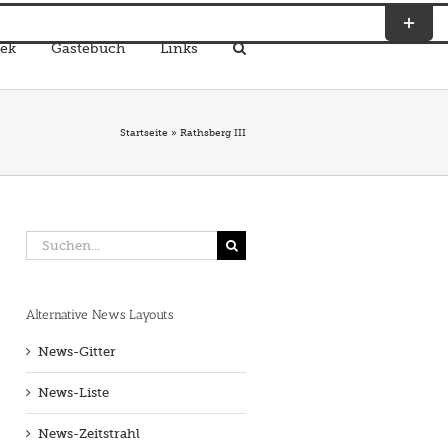
Toggle
Sliding
ek
Gästebuch
Links
Bar
Area
Startseite
»
Rathsberg III
Suche
nach:
Alternative News Layouts
News-Gitter
News-Liste
News-Zeitstrahl