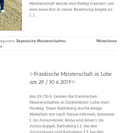
Meisterschaft wurde also fleißig trainiert, um
eine neue Kür in neuer Besetzung zeigen zu
[...]
tegorien:
Bayerische Meisterschaften
,
Weiterlesen
er
✨Fränkische Meisterschaft in Lohe
am 29./30.6.2019✨
Am 29./30.6. fanden die fränkischen
Meisterschaften in Dinkelsbühl-Lohe statt.
Vorweg: Team Rathsberg durfte einige
Medallien mit nach Hause nehmen, Annemie
1. im Junioreinzel, Anna und Amei 1. im
Juniordoppel, Rathsberg 1 2. bei den
Juniorteams und Rathsberg 3 3. bei den