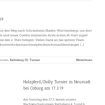
19
auf den Weg nach Schriesheim (Baden-Württemberg), um dort
els und unser Goethe meisterten ihren ersten M-Start super!
ie den 2. Platz belegen. Vielen Dank an das spitzen Team
! #kommtihrdannauchmalpferdistschonaufdemhänger [...]
gorien:
Rathsberg III
,
Turnier
Weiterlesen
Holzpferd/Dolly Turnier in Neustadt
bei Coburg am 17.3.19
Am Sonntag den 17.3. waren unsere
Nachwuchsgruppen Rathsberg 4, 5 und 6