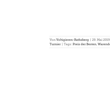
Von
Voltigieren-Rathsberg
|
29. Mai 2019
Turnier
|
Tags:
Preis der Besten
,
Warend
 Portogruaro 2019
pel
Einzel
Turnier