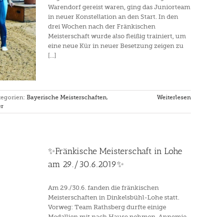
Warendorf gereist waren, ging das Juniorteam
in neuer Konstellation an den Start. In den
drei Wochen nach der Fränkischen
Meisterschaft wurde also fleißig trainiert, um
eine neue Kür in neuer Besetzung zeigen zu
[...]
tegorien:
Bayerische Meisterschaften
,
Weiterlesen
er
✨Fränkische Meisterschaft in Lohe
am 29./30.6.2019✨
Am 29./30.6. fanden die fränkischen
Meisterschaften in Dinkelsbühl-Lohe statt.
Vorweg: Team Rathsberg durfte einige
Medallien mit nach Hause nehmen, Annemie