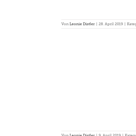
Von
Leonie Distler
|
28. April 2019
|
Kate
urnier Vaterstetten 23.3.19
pel
Einzel
Turnier
Von
Leonie Distler
|
9. April 2019
|
Kateg