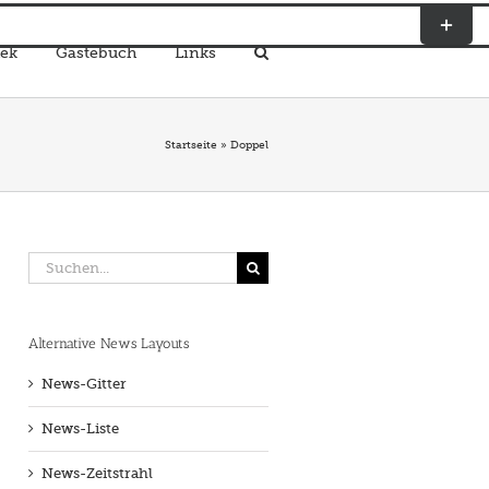
Toggle
Sliding
ek
Gästebuch
Links
Bar
Area
Startseite
»
Doppel
Suche
nach:
Alternative News Layouts
News-Gitter
News-Liste
News-Zeitstrahl