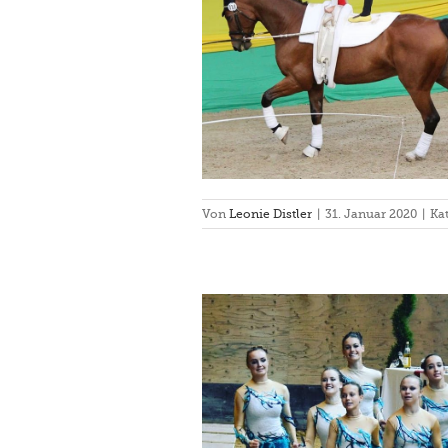
pel
Einzel
Turnier
Von
Leonie Distler
|
31. Januar 2020
|
Ka
 Meisterschaften München