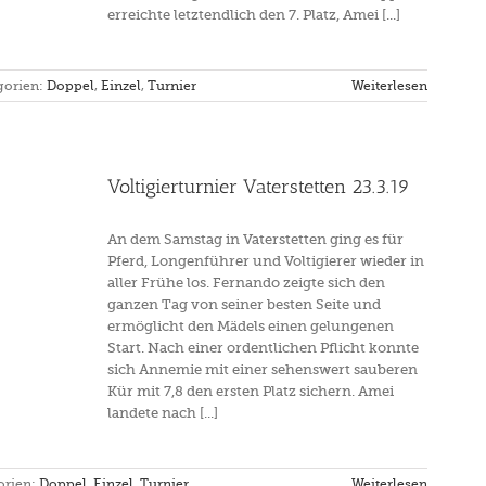
erreichte letztendlich den 7. Platz, Amei [...]
gorien:
Doppel
,
Einzel
,
Turnier
Weiterlesen
Voltigierturnier Vaterstetten 23.3.19
An dem Samstag in Vaterstetten ging es für
Pferd, Longenführer und Voltigierer wieder in
aller Frühe los. Fernando zeigte sich den
ganzen Tag von seiner besten Seite und
ermöglicht den Mädels einen gelungenen
Start. Nach einer ordentlichen Pflicht konnte
sich Annemie mit einer sehenswert sauberen
Kür mit 7,8 den ersten Platz sichern. Amei
landete nach [...]
orien:
Doppel
,
Einzel
,
Turnier
Weiterlesen