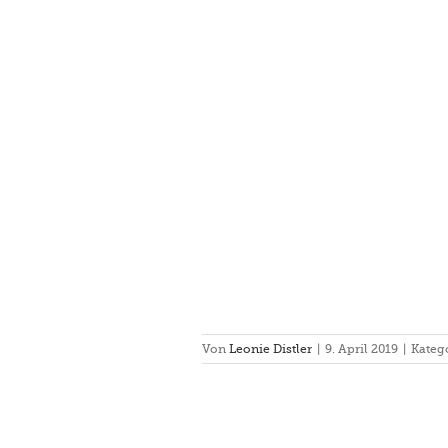
ionalsichtung 2019
Doppel
Einzel
Von
Leonie Distler
|
9. April 2019
|
Kateg
endmeisterschaften München-
Riem 2018