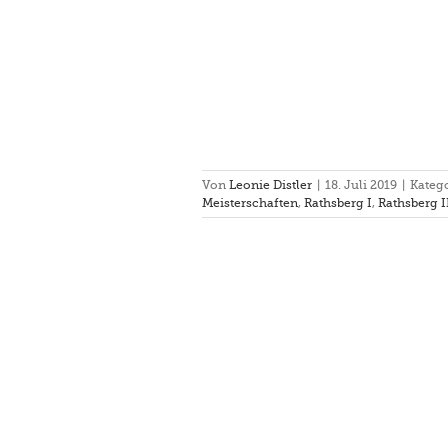
Von
Leonie Distler
|
18. Juli 2019
|
Kateg
Meisterschaften
,
Rathsberg I
,
Rathsberg I
er Besten in Warendorf
pel
Einzel
Turnier