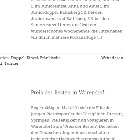
1. im Junioreinzel, Anna und Amei 1. im
Juniordoppel, Rathsberg 1 2. bei den
Juniorteams und Rathsberg 3 3. bei den
Seniorteams. Hinter uns liegt ein
wunderschönes Wochenende, die Hitze haben
wir durch mehrere Poolausflüge [...]
orien:
Doppel
,
Einzel
,
Fränkische
Weiterlesen
II
,
Turnier
Preis der Besten in Warendorf
Regelmäßig im Mai trifft sich die Elite der
jungen Pferdesportler der Disziplinen Dressur,
Springen, Vielseitigkeit und Voltigieren in
Warendorf zum "Preis der Besten". Die neben
den Deutschen Jugendmeisterschaften
bedeutendste Nachwuchsveranstaltung in