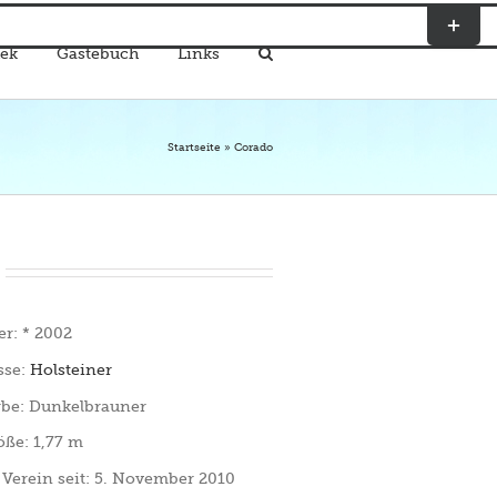
Toggle
Sliding
ek
Gästebuch
Links
Bar
Area
Startseite
»
Corado
er: * 2002
sse:
Holsteiner
rbe: Dunkelbrauner
öße: 1,77 m
 Verein seit: 5. November 2010