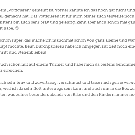
sem „Voltigieren“ gemeint ist, vorher kannte ich das noch gar nicht u
aß gemacht hat. Das Voltigieren ist für mich bisher auch teilweise noch
Meistens bin auch sehr brav und gelehrig, kann aber auch schon mal g
t habe. 😉
schon super, das mache ich manchmal schon von ganz alleine und wart
aupt möchte. Beim Durchparieren habe ich hingegen zur Zeit noch eine
chritt und Stehenbleiben!
auch schon mit auf einem Turnier und habe mich da bestens benommen
tz erreichen.
ch sehr brav und zuverlässig, verschmust und lasse mich gerne verw
 weil ich da sehr flott unterwegs sein kann und auch um in die Box 
tter, was es hier besonders abends von Rike und den Kindern immer noc