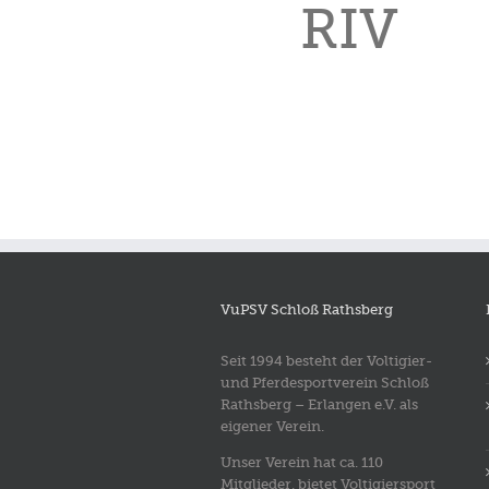
RIV
VuPSV Schloß Rathsberg
Seit 1994 besteht der Voltigier-
und Pferdesportverein Schloß
Rathsberg – Erlangen e.V. als
eigener Verein.
Unser Verein hat ca. 110
Mitglieder, bietet Voltigiersport