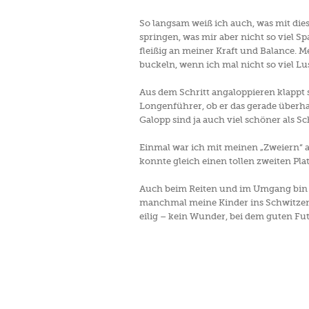
So langsam weiß ich auch, was mit die
springen, was mir aber nicht so viel Sp
fleißig an meiner Kraft und Balance. 
buckeln, wenn ich mal nicht so viel Lus
Aus dem Schritt angaloppieren klappt 
Longenführer, ob er das gerade überh
Galopp sind ja auch viel schöner als S
Einmal war ich mit meinen „Zweiern“ 
konnte gleich einen tollen zweiten Pla
Auch beim Reiten und im Umgang bin i
manchmal meine Kinder ins Schwitzen,
eilig – kein Wunder, bei dem guten Fu