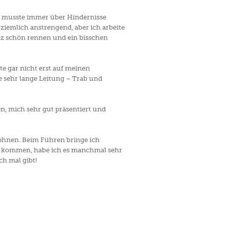
nd musste immer über Hindernisse
 ziemlich anstrengend, aber ich arbeite
anz schön rennen und ein bisschen
e gar nicht erst auf meinen
 sehr lange Leitung – Trab und
, mich sehr gut präsentiert und
öhnen. Beim Führen bringe ich
zu kommen, habe ich es manchmal sehr
h mal gibt!