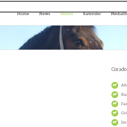
Home
News
Verein
Kalender
Mediath
Corado
Alt
Ra
Fa
Gr
Im