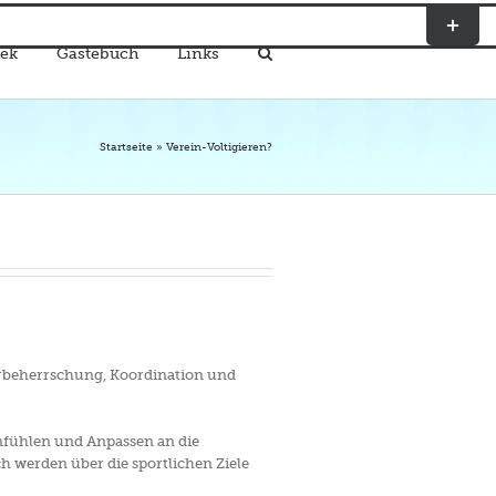
Toggle
Sliding
ek
Gästebuch
Links
Bar
Area
Startseite
»
Verein-Voltigieren?
erbeherrschung, Koordination und
nfühlen und Anpassen an die
 werden über die sportlichen Ziele