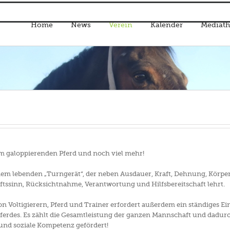
Home
News
Verein
Kalender
Mediath
em galoppierenden Pferd und noch viel mehr!
nem lebenden „Turngerät“, der neben Ausdauer, Kraft, Dehnung, Körp
tssinn, Rücksichtnahme, Verantwortung und Hilfsbereitschaft lehrt.
oltigierern, Pferd und Trainer erfordert außerdem ein ständiges Ei
des. Es zählt die Gesamtleistung der ganzen Mannschaft und dadurch
und soziale Kompetenz gefördert!