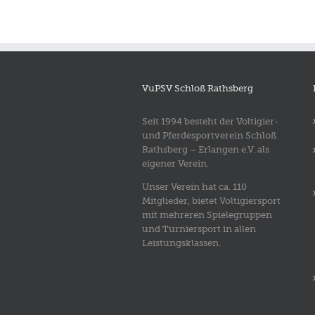
VuPSV Schloß Rathsberg
Seit 1994 besteht der Voltigier-
und Pferdesportverein Schloß
Rathsberg – Erlangen e.V. als
eigener Verein.
Unser Verein hat ca. 110
Mitglieder, bietet Voltigiersport
mit mehreren Spielegruppen
und Turniersport in allen
Leistungsklassen.