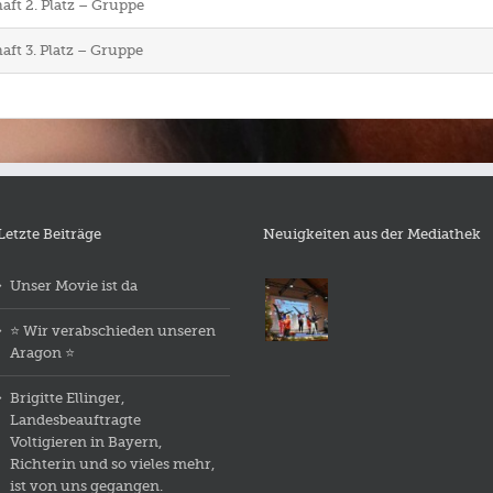
aft 2. Platz – Gruppe
aft 3. Platz – Gruppe
Letzte Beiträge
Neuigkeiten aus der Mediathek
Unser Movie ist da
⭐️ Wir verabschieden unseren
Aragon ⭐️
Brigitte Ellinger,
Landesbeauftragte
Voltigieren in Bayern,
Richterin und so vieles mehr,
ist von uns gegangen.