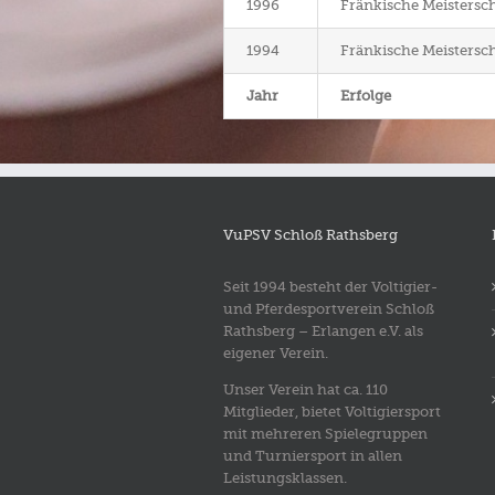
1996
Fränkische Meistersch
1994
Fränkische Meistersch
Jahr
Erfolge
VuPSV Schloß Rathsberg
Seit 1994 besteht der Voltigier-
und Pferdesportverein Schloß
Rathsberg – Erlangen e.V. als
eigener Verein.
Unser Verein hat ca. 110
Mitglieder, bietet Voltigiersport
mit mehreren Spielegruppen
und Turniersport in allen
Leistungsklassen.