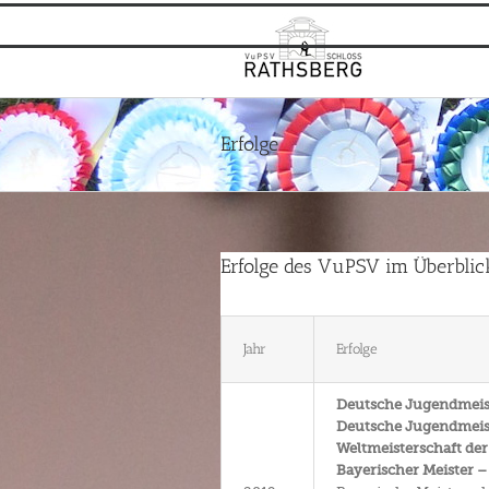
Zum
Inhalt
springen
Erfolge
Erfolge des VuPSV im Überblic
Jahr
Erfolge
Deutsche Jugendmeiste
Deutsche Jugendmeiste
Weltmeisterschaft der 
Bayerischer Meister –