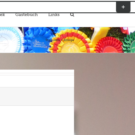
Toggle
Sliding
ek
Gästebuch
Links
Bar
Area
Startseite
»
Erfolge