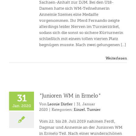
Sachsen-Anhalt zur DJM. Bei den U18-
Damen hatte sich WM-Teilnehmerin
Annemie Szemes eine Medaille
vorgenommen. Ihr Pferd Fernando zeigte
allerdings leider Nerven im Turnierzirkel,
sodass sich die sonst so sichere Kürturnerin
schließlich mit einem tollen vierten Platz
begnügen musste. Nach zwei gelungenen [...]
Weiterlesen
*Junioren WM in Ermelo*
31
Von
Leonie Distler
|
31. Januar
Jan. 2020
2020
|
Kategorien:
Einzel
,
Turnier
Vom 22. bis 28. Juli 2019 nahmen Ferdl,
Dagmar und Annemie an der Junioren WM
in Ermelo Teil. Nach einer wunderschönen