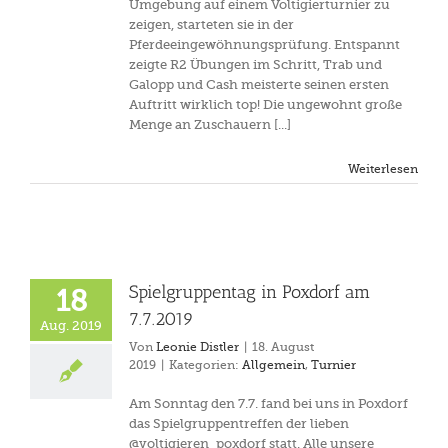
Umgebung auf einem Voltigierturnier zu
zeigen, starteten sie in der
Pferdeeingewöhnungsprüfung. Entspannt
zeigte R2 Übungen im Schritt, Trab und
Galopp und Cash meisterte seinen ersten
Auftritt wirklich top! Die ungewohnt große
Menge an Zuschauern [...]
Weiterlesen
Spielgruppentag in Poxdorf am
18
7.7.2019
Aug. 2019
Von
Leonie Distler
|
18. August
2019
|
Kategorien:
Allgemein
,
Turnier
Am Sonntag den 7.7. fand bei uns in Poxdorf
das Spielgruppentreffen der lieben
@voltigieren_poxdorf statt. Alle unsere