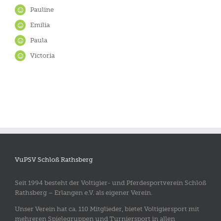
Pauline
Emilia
Paula
Victoria
VuPSV Schloß Rathsberg
Seit 1994 besteht der Voltigier- und Pferdesportverein Schloß
Rathsberg – Erlangen e.V. als eigener Verein.
Unser Verein hat ca. 110 Mitglieder, bietet Voltigiersport mit
mehreren Spielegruppen und Turniersport in allen