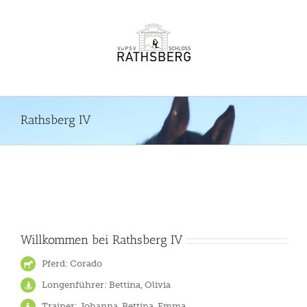
Zum
Inhalt
springen
Rathsberg IV
Willkommen bei Rathsberg IV
Pferd: Corado
Longenführer: Bettina, Olivia
Trainer: Johanna, Bettina, Emma