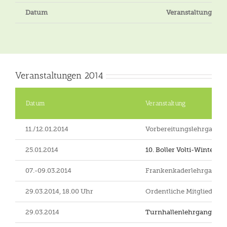
Datum
Veranstaltung
Veranstaltungen 2014
Datum
Veranstaltung
11./12.01.2014
Vorbereitungslehrgang T
25.01.2014
10. Boller Volti-Winter-Fe
07.-09.03.2014
Frankenkaderlehrgang, 
29.03.2014, 18.00 Uhr
Ordentliche Mitgliederv
29.03.2014
Turnhallenlehrgang
, Ne