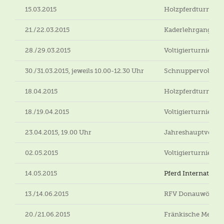
15.03.2015
Holzpferdturnier 
21./22.03.2015
Kaderlehrgang Lo
28./29.03.2015
Voltigierturnier Va
30./31.03.2015, jeweils 10.00-12.30 Uhr
Schnuppervoltigier
18.04.2015
Holzpferdturnier 
18./19.04.2015
Voltigierturnier Ö
23.04.2015, 19.00 Uhr
Jahreshauptversa
02.05.2015
Voltigierturnier G
14.05.2015
Pferd Internationa
13./14.06.2015
RFV Donauwörth-Me
20./21.06.2015
Fränkische Meiste