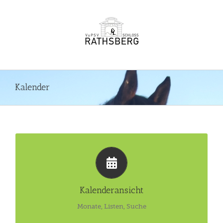
Zum
Inhalt
springen
Kalender
Monatliche Ansichten, Listen, Suche
Zum Kalender
Kalenderansicht
Monate, Listen, Suche