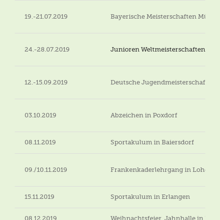
19.-21.07.2019
Bayerische Meisterschaften Münc
24.-28.07.2019
Junioren Weltmeisterschaften
, Er
12.-15.09.2019
Deutsche Jugendmeisterschaften 
03.10.2019
Abzeichen in Poxdorf
08.11.2019
Sportakulum in Baiersdorf
09./10.11.2019
Frankenkaderlehrgang in Lohe
15.11.2019
Sportakulum in Erlangen
08.12.2019
Weihnachtsfeier, Jahnhalle in Baie