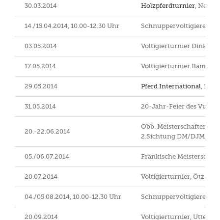
30.03.2014
Holzpferdturnier
, Neust
14./15.04.2014, 10.00-12.30 Uhr
Schnuppervoltigieren in 
03.05.2014
Voltigierturnier Dinkels
17.05.2014
Voltigierturnier Bamber
29.05.2014
Pferd International
, 1. 
31.05.2014
20-Jahr-Feier des VuPSV
Obb. Meisterschaften,
20.-22.06.2014
2.Sichtung DM/DJM,
Vat
05./06.07.2014
Fränkische Meisterschaft
20.07.2014
Voltigierturnier, Ötz-Th
04./05.08.2014, 10.00-12.30 Uhr
Schnuppervoltigieren in
20.09.2014
Voltigierturnier, Uttenr