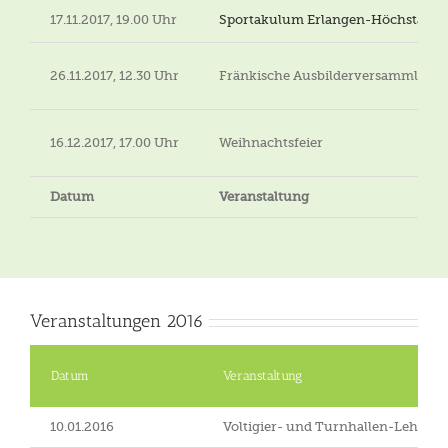
17.11.2017, 19.00 Uhr
Sportakulum Erlangen-Höchstadt
,
26.11.2017, 12.30 Uhr
Fränkische Ausbilderversammlung
16.12.2017, 17.00 Uhr
Weihnachtsfeier
Datum
Veranstaltung
Veranstaltungen 2016
Datum
Veranstaltung
10.01.2016
Voltigier- und Turnhallen-Lehrga