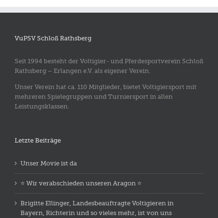
VuPSV Schloß Rathsberg
Seit 1994 besteht der Voltigier- und Pferdesportverein Schloß
Rathsberg – Erlangen e.V. als eigener Verein.
Unser Verein hat ca. 110 Mitglieder, bietet Voltigiersport mit
mehreren Spielegruppen und Turniersport in allen
Leistungsklassen.
Letzte Beiträge
Unser Movie ist da
⭐️ Wir verabschieden unseren Aragon ⭐️
Brigitte Ellinger, Landesbeauftragte Voltigieren in
Bayern, Richterin und so vieles mehr, ist von uns