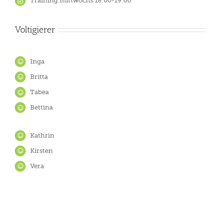
Training:mittwochs 18:00-19:00
Voltigierer
Inga
Britta
Tabea
Bettina
Kathrin
Kirsten
Vera