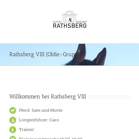
Zum
Inhalt
springen
Rathsberg VIII (Oldie-Gruppe)
Willkommen bei Rathsberg VIII
Pferd: Sam und Movie
Longenführer: Caro
Trainer: