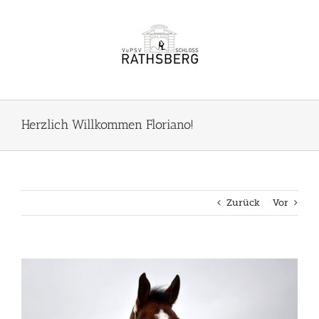
Zum
Inhalt
springen
Herzlich Willkommen Floriano!
Zurück
Vor
Zeige
grösseres
Bild