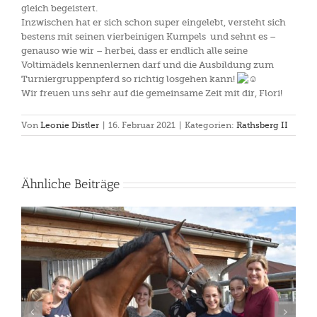
gleich begeistert.
Inzwischen hat er sich schon super eingelebt, versteht sich
bestens mit seinen vierbeinigen Kumpels
und sehnt es –
genauso wie wir – herbei, dass er endlich alle seine
Voltimädels kennenlernen darf und die Ausbildung zum
Turniergruppenpferd so richtig losgehen kann!
Wir freuen uns sehr auf die gemeinsame Zeit mit dir, Flori!
Von
Leonie Distler
|
16. Februar 2021
|
Kategorien:
Rathsberg II
Ähnliche Beiträge
Voltigierturnier und Voltigiertag in Gut Eggenhof am
1./2.6.2019