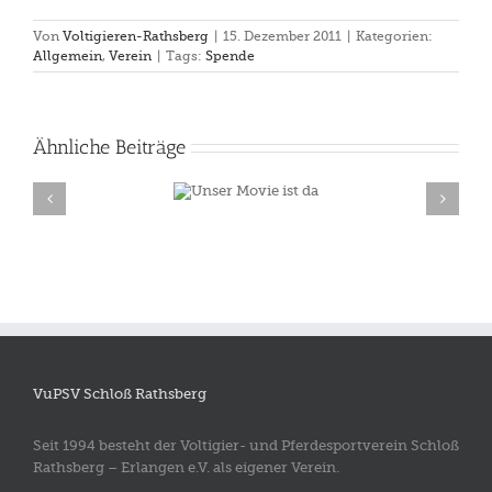
Von
Voltigieren-Rathsberg
|
15. Dezember 2011
|
Kategorien:
Allgemein
,
Verein
|
Tags:
Spende
Ähnliche Beiträge
Unser Movie ist
⭐️ Wir verabschieden unser
da
⭐️
VuPSV Schloß Rathsberg
Seit 1994 besteht der Voltigier- und Pferdesportverein Schloß
Rathsberg – Erlangen e.V. als eigener Verein.