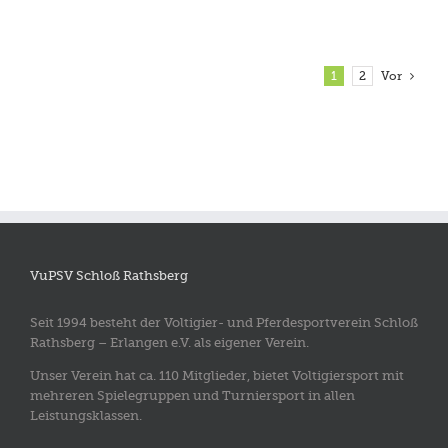
1
2
Vor
VuPSV Schloß Rathsberg
Seit 1994 besteht der Voltigier- und Pferdesportverein Schloß
Rathsberg – Erlangen e.V. als eigener Verein.
Unser Verein hat ca. 110 Mitglieder, bietet Voltigiersport mit
mehreren Spielegruppen und Turniersport in allen
Leistungsklassen.