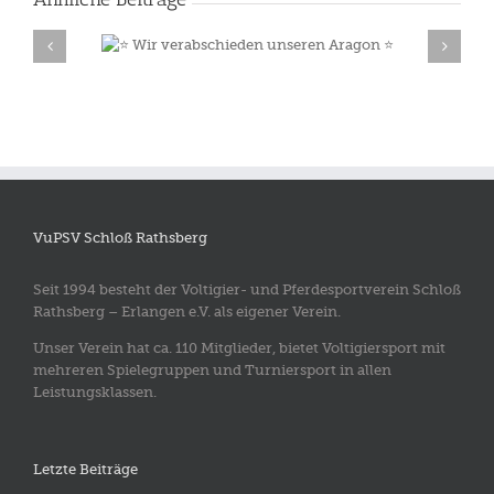
Deutsche Jugendmeisterschaften 
eren Aragon
Krumke
VuPSV Schloß Rathsberg
Seit 1994 besteht der Voltigier- und Pferdesportverein Schloß
Rathsberg – Erlangen e.V. als eigener Verein.
Unser Verein hat ca. 110 Mitglieder, bietet Voltigiersport mit
mehreren Spielegruppen und Turniersport in allen
Leistungsklassen.
Letzte Beiträge