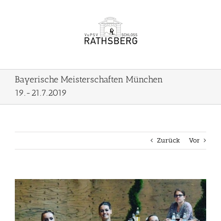
Zum
Inhalt
springen
Bayerische Meisterschaften München
19.-21.7.2019
Zurück
Vor
Zeige
grösseres
Bild