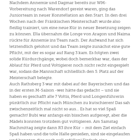
Nachdem Annemie und Dagmar bereits zur WM-
Vorbereitung nach Warendorf gereist waren, ging das
Juniorteam in neuer Konstellation an den Start. In den drei
Wochen nach der Fränkischen Meisterschaft wurde also
fleißig trainiert, um eine neue Kür in neuer Besetzung zeigen
zu können. Ella übernahm die Longe von Aragon und Naima
rückte für Annemie ins Team nach. Der Aufwand hat sich
letztendlich gelohnt und das Team zeigte zunächst eine gute
Pflicht, mit der es sogar auf Rang 3 kam. Es folgten zwei
solide Kürdurchgänge, wobei doch bemerkbar war, dass der
Ablauf für Pferd und Voltigierer noch nicht recht eingespielt
war, sodass die Mannschaft schließlich den 5. Platz auf der
Meisterschaft belegte.
Auch Rathsberg 3 war mit dabei auf der Bayerischen und das
in der ersten M-Saison -wer hätte das gedacht – und sie
haben es geschafft alle 7 Voltis, Pferd und Longenführerin
pünktlich zur Pflicht nach München zu kutschieren! Das sah
zwischenzeitlich mal nicht so aus… Es hat so viel Spaß
gemacht! Bubi war anfangs ein bisschen aufgeregt, aber die
Mädels konnten trotzdem gut voltigieren. Am Samstag
Nachmittag zeigte dann R3 ihre Kür – mit dem Ziel einfach
Spaß haben und die tolle Halle genießen, sind sie eingelaufen