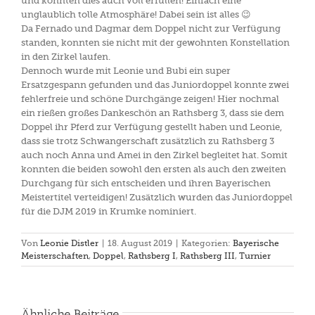
und konnten dies auch voll erfüllen! Einfach eine
unglaublich tolle Atmosphäre! Dabei sein ist alles 😉
Da Fernado und Dagmar dem Doppel nicht zur Verfügung
standen, konnten sie nicht mit der gewohnten Konstellation
in den Zirkel laufen.
Dennoch wurde mit Leonie und Bubi ein super
Ersatzgespann gefunden und das Juniordoppel konnte zwei
fehlerfreie und schöne Durchgänge zeigen! Hier nochmal
ein rießen großes Dankeschön an Rathsberg 3, dass sie dem
Doppel ihr Pferd zur Verfügung gestellt haben und Leonie,
dass sie trotz Schwangerschaft zusätzlich zu Rathsberg 3
auch noch Anna und Amei in den Zirkel begleitet hat. Somit
konnten die beiden sowohl den ersten als auch den zweiten
Durchgang für sich entscheiden und ihren Bayerischen
Meistertitel verteidigen! Zusätzlich wurden das Juniordoppel
für die DJM 2019 in Krumke nominiert.
Von
Leonie Distler
|
18. August 2019
|
Kategorien:
Bayerische
Meisterschaften
,
Doppel
,
Rathsberg I
,
Rathsberg III
,
Turnier
Ähnliche Beiträge