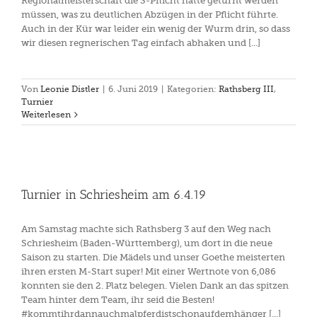
Regionalmeisterschaft die S-Pflicht hätte geturnt werden
müssen, was zu deutlichen Abzügen in der Pflicht führte.
Auch in der Kür war leider ein wenig der Wurm drin, so dass
wir diesen regnerischen Tag einfach abhaken und [...]
Von
Leonie Distler
|
6. Juni 2019
|
Kategorien:
Rathsberg III
,
Turnier
Weiterlesen
Turnier in Schriesheim am 6.4.19
Am Samstag machte sich Rathsberg 3 auf den Weg nach
Schriesheim (Baden-Württemberg), um dort in die neue
Saison zu starten. Die Mädels und unser Goethe meisterten
ihren ersten M-Start super! Mit einer Wertnote von 6,086
konnten sie den 2. Platz belegen. Vielen Dank an das spitzen
Team hinter dem Team, ihr seid die Besten!
#kommtihrdannauchmalpferdistschonaufdemhänger [...]