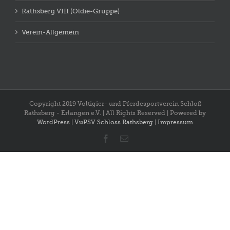
Rathsberg VIII (Oldie-Gruppe)
Verein-Allgemein
Copyright 2019 Voltigier- und Pferdesportverein Schloß
Rathsberg - Erlangen e.V. | All Rights Reserved | Powered by
WordPress
|
VuPSV Schloss Rathsberg
|
Impressum
Facebook
E-
Mail