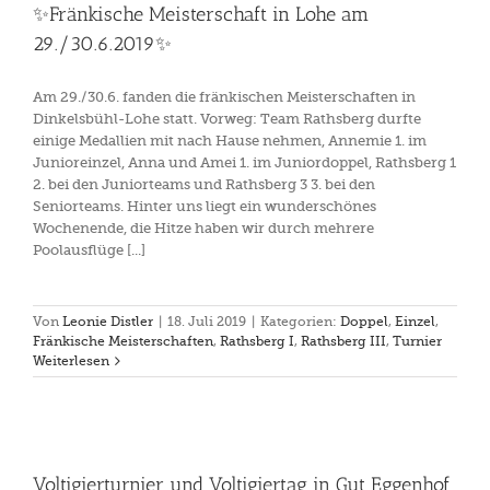
✨Fränkische Meisterschaft in Lohe am
29./30.6.2019✨
Am 29./30.6. fanden die fränkischen Meisterschaften in
Dinkelsbühl-Lohe statt. Vorweg: Team Rathsberg durfte
einige Medallien mit nach Hause nehmen, Annemie 1. im
Junioreinzel, Anna und Amei 1. im Juniordoppel, Rathsberg 1
2. bei den Juniorteams und Rathsberg 3 3. bei den
Seniorteams. Hinter uns liegt ein wunderschönes
Wochenende, die Hitze haben wir durch mehrere
Poolausflüge [...]
Von
Leonie Distler
|
18. Juli 2019
|
Kategorien:
Doppel
,
Einzel
,
Fränkische Meisterschaften
,
Rathsberg I
,
Rathsberg III
,
Turnier
Weiterlesen
Voltigierturnier und Voltigiertag in Gut Eggenhof