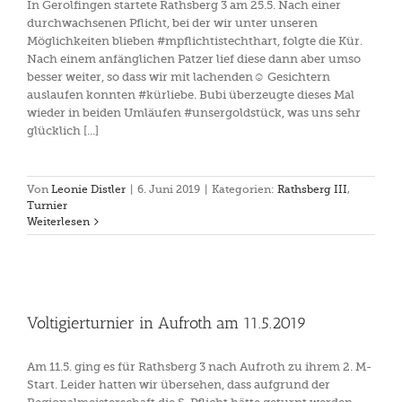
In Gerolfingen startete Rathsberg 3 am 25.5. Nach einer
durchwachsenen Pflicht, bei der wir unter unseren
Möglichkeiten blieben #mpflichtistechthart, folgte die Kür.
Nach einem anfänglichen Patzer lief diese dann aber umso
besser weiter, so dass wir mit lachenden☺ Gesichtern
auslaufen konnten #kürliebe. Bubi überzeugte dieses Mal
wieder in beiden Umläufen #unsergoldstück, was uns sehr
glücklich [...]
Von
Leonie Distler
|
6. Juni 2019
|
Kategorien:
Rathsberg III
,
Turnier
Weiterlesen
Voltigierturnier in Aufroth am 11.5.2019
Am 11.5. ging es für Rathsberg 3 nach Aufroth zu ihrem 2. M-
Start. Leider hatten wir übersehen, dass aufgrund der