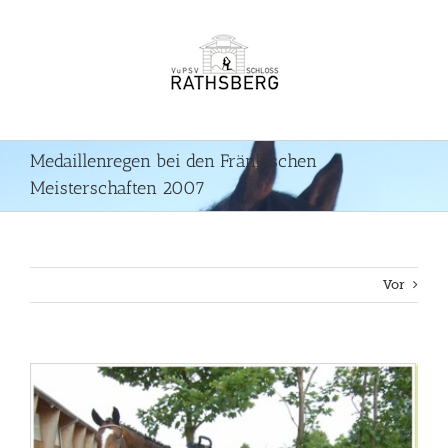
Zum
Inhalt
springen
Medaillenregen bei den Fränkischen
Meisterschaften 2007
Vor
Zeige
grösseres
Bild