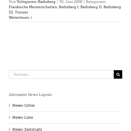
Von
Voltigieren-Rathsberg
|
30. Juni 2008
|
Kategorien:
Fränkische Meisterschaften
,
Rathsberg I
,
Rathsberg II
,
Rathsberg
III
,
Turnier
Weiterlesen
Suche
nach:
Alternative News Layouts
News-Gitter
News-Liste
News-Zeitstrahl