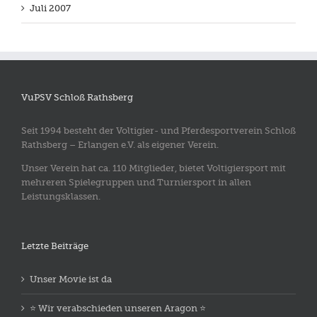
Juli 2007
VuPSV Schloß Rathsberg
Seit 1994 besteht der Voltigier- und Pferdesportverein Schloß
Rathsberg – Erlangen e.V. als eigener Verein.
Unser Verein hat ca. 110 Mitglieder, bietet Voltigiersport mit
mehreren Spielegruppen und Turniersport in allen
Leistungsklassen.
Letzte Beiträge
Unser Movie ist da
⭐️ Wir verabschieden unseren Aragon ⭐️