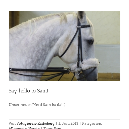
Say hello to Sam!
Unser neues Pferd Sam ist da! :)
Von
Voltigieren-Rathsberg
|
1. Juni 2013
|
Kategorien:
Allgemein
,
Verein
|
Tags:
Sam