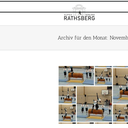
Zum
Inhalt
springen
Archiv für den Monat:
Novemb
portakulum 2009
Rathsberg I