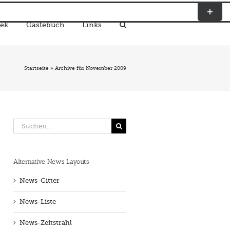
Toggle
Sliding
ek
Gästebuch
Links
Bar
Area
Startseite
»
Archive für November 2009
Suche
nach:
Alternative News Layouts
News-Gitter
News-Liste
News-Zeitstrahl