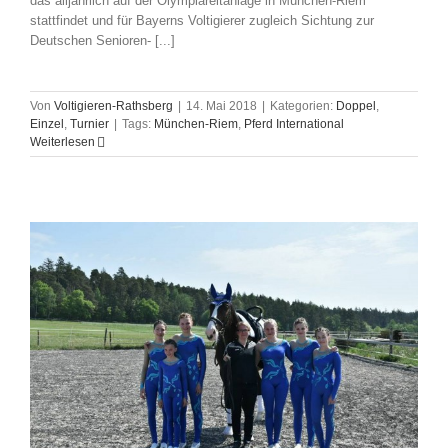
das alljährlich auf der Olympiareitanlage in München-Riem
stattfindet und für Bayerns Voltigierer zugleich Sichtung zur
Deutschen Senioren- [...]
Von
Voltigieren-Rathsberg
|
14. Mai 2018
|
Kategorien:
Doppel
,
Einzel
,
Turnier
|
Tags:
München-Riem
,
Pferd International
Weiterlesen