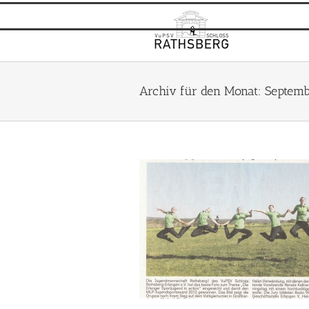
Zum
Inhalt
springen
Archiv für den Monat:
Septemb
winnt der Jugendsportaward
llgemein
Verein