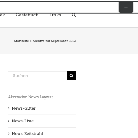
Toggle
Sliding
ek
Gästebuch
Links
Bar
Area
Startseite
»
Archive für September 2012
Suche
nach:
Alternative News Layouts
News-Gitter
News-Liste
News-Zeitstrahl