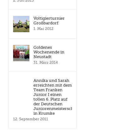
2. Juli 2015
Voltigierturnier
Großbardorf
1. Mai 2012
Goldenes
Wochenende in
Neustadt
31. März 2014
Annika und Sarah
erreichten mit dem
Team Franken
Junior I einen
tollen 6. Platz auf
der Deutschen
Juniorenmeisterschaft
in Krumke
12. September 2011