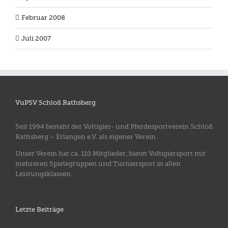
Februar 2008
Juli 2007
VuPSV Schloß Rathsberg
Seit 1994 besteht der Voltigier- und Pferdesportverein Schloß
Rathsberg – Erlangen e.V. als eigener Verein.
Unser Verein hat ca. 110 Mitglieder, bietet Voltigiersport mit
mehreren Spielegruppen und Turniersport in allen
Leistungsklassen.
Letzte Beiträge