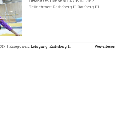
Dwehus in Heubühl 04./05.02.2017
Teilnehmer: Rathsberg II, Ratsberg III
2017
|
Kategorien:
Lehrgang
,
Rathsberg II
,
Weiterlesen