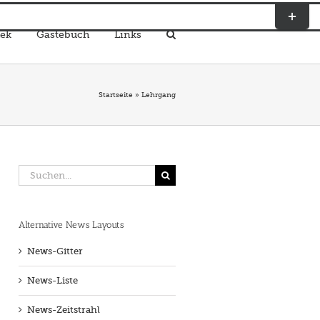
Toggle
Sliding
ek
Gästebuch
Links
Bar
Area
Startseite
»
Lehrgang
Suche
nach:
Alternative News Layouts
News-Gitter
News-Liste
News-Zeitstrahl