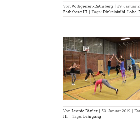
Von
Voltigieren-Rathsberg
|
29. Januar 
Rathsberg III
|
Tags:
Dinkelsbühl-Lohe
,
ehrgang in Arnstein
Von
Leonie Distler
|
30. Januar 2019
|
Ka
III
|
Tags:
Lehrgang