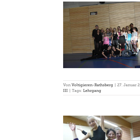
g mit Chris und Daniel
gang
Rathsberg III
Von
Voltigieren-Rathsberg
|
27. Januar 
III
|
Tags:
Lehrgang