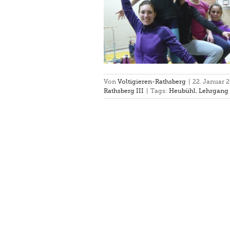
hrgang in Heubühl
Von
Voltigieren-Rathsberg
|
22. Januar 
Rathsberg III
|
Tags:
Heubühl
,
Lehrgang