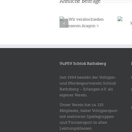
Ähnliche Beiträge
⭐️ Wir
Herzlich
verabschieden
Willkommen
unseren Aragon ⭐️
Floriano!
VuPSV Schloß Rathsberg
Seit 1994 besteht der Voltigier-
und Pferdesportverein Schloß
Rathsberg – Erlangen e.V. als
eigener Verein.
Unser Verein hat ca. 110
Mitglieder, bietet Voltigiersport
mit mehreren Spielegruppen
und Turniersport in allen
Leistungsklassen.