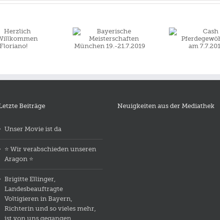
Bayerische
✨F
Cash
Meisterschaften
Meist
Pferdegewöhnung
München
L
am 7.7.2019
19.-21.7.2019
29./
Letzte Beiträge
Neuigkeiten aus der Mediathek
Unser Movie ist da
⭐️ Wir verabschieden unseren
Aragon ⭐️
Brigitte Ellinger,
Landesbeauftragte
Voltigieren in Bayern,
Richterin und so vieles mehr,
ist von uns gegangen.