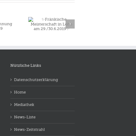
ränkische
erschaft in
ohe am
30.6.2019✨
Nützliche Links
Datenschutzerklärung
Home
Mediathek
News-Liste
News-Zeitstrahl