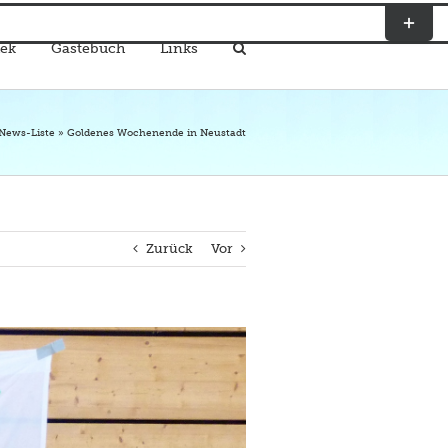
Toggle
Sliding
ek
Gästebuch
Links
Bar
Area
News-Liste
»
Goldenes Wochenende in Neustadt
Zurück
Vor