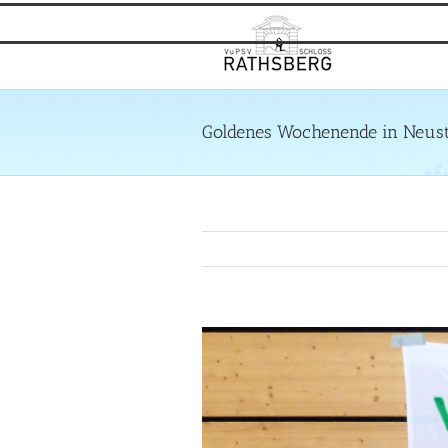
Zum
Inhalt
springen
Goldenes Wochenende in Neust
Zeige
grösseres
Bild