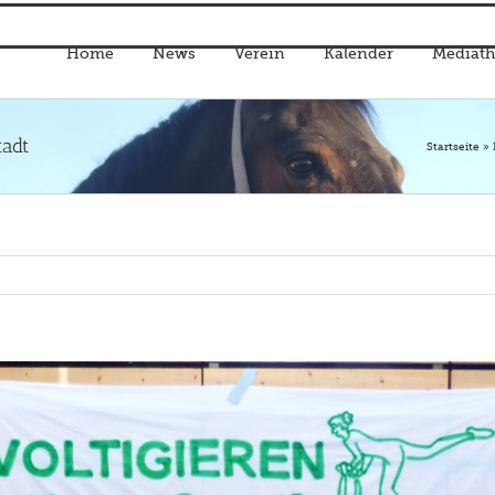
Home
News
Verein
Kalender
Mediath
adt
Startseite
»