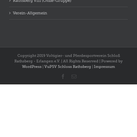
Rathsberg VIII (Oldie-Gruppe)
Verein-Allgemein
Copyright 2019 Voltigier- und Pferdesportverein Schloß
Rathsberg - Erlangen e.V. | All Rights Reserved | Powered by
WordPress
|
VuPSV Schloss Rathsberg
|
Impressum
Facebook
E-
Mail