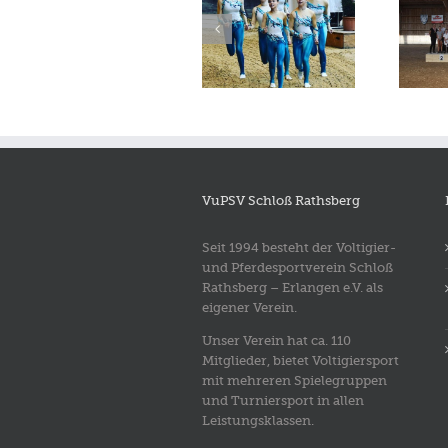
Bayerische
✨Fränkische
Meisterschaften
Meisterschaft in
München
Lohe am
19.-21.7.2019
29./30.6.2019✨
VuPSV Schloß Rathsberg
Seit 1994 besteht der Voltigier-
und Pferdesportverein Schloß
Rathsberg – Erlangen e.V. als
eigener Verein.
Unser Verein hat ca. 110
Mitglieder, bietet Voltigiersport
mit mehreren Spielegruppen
und Turniersport in allen
Leistungsklassen.