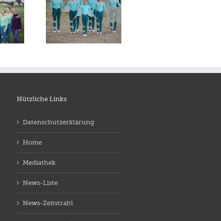
ierturnier in
 am 11.5.2019
Nützliche Links
Datenschutzerklärung
Home
Mediathek
News-Liste
News-Zeitstrahl