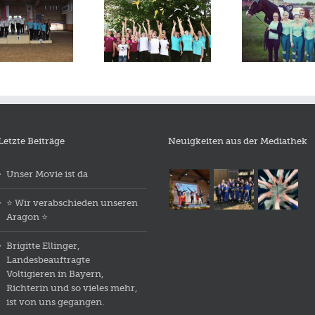
Voltigierturnier und
Turnier in
Voltig
Voltigiertag in Gut
Gerolfingen am
Aufroth
Eggenhof am
25.5.2019
1./2.6.2019
Letzte Beiträge
Neuigkeiten aus der Mediathek
Unser Movie ist da
⭐️ Wir verabschieden unseren
Aragon ⭐️
Brigitte Ellinger,
Landesbeauftragte
Voltigieren in Bayern,
Richterin und so vieles mehr,
ist von uns gegangen.