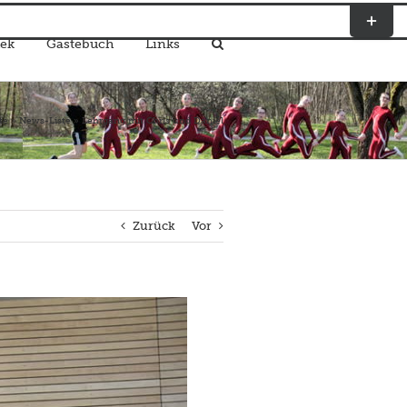
Toggle
Sliding
ek
Gästebuch
Links
Bar
Area
te
»
News-Liste
»
Lehrgang mit Chris und Daniel
Zurück
Vor