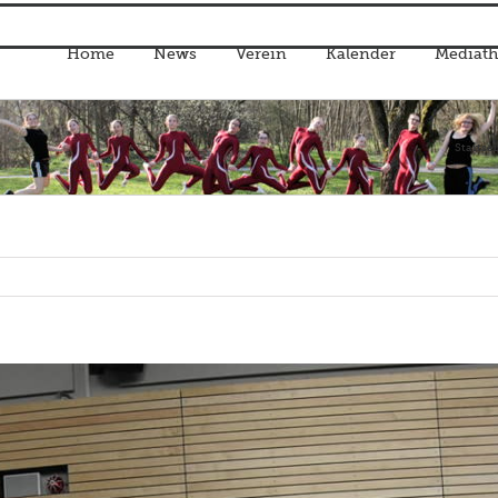
Home
News
Verein
Kalender
Mediath
Startsei