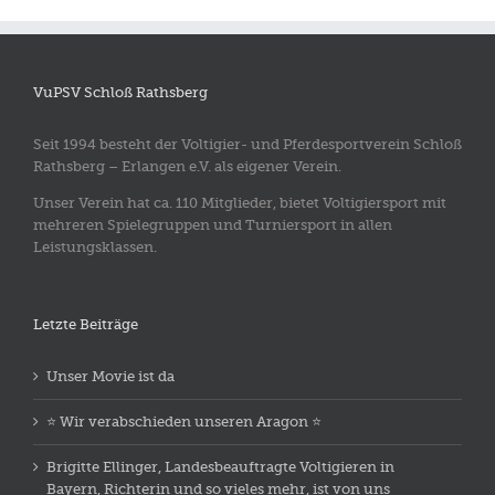
VuPSV Schloß Rathsberg
Seit 1994 besteht der Voltigier- und Pferdesportverein Schloß
Rathsberg – Erlangen e.V. als eigener Verein.
Unser Verein hat ca. 110 Mitglieder, bietet Voltigiersport mit
mehreren Spielegruppen und Turniersport in allen
Leistungsklassen.
Letzte Beiträge
Unser Movie ist da
⭐️ Wir verabschieden unseren Aragon ⭐️
Brigitte Ellinger, Landesbeauftragte Voltigieren in
Bayern, Richterin und so vieles mehr, ist von uns