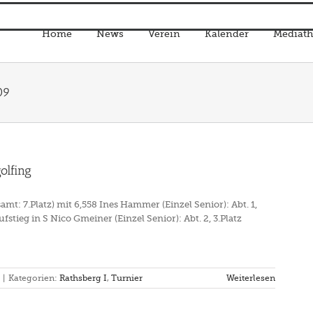
Home
News
Verein
Kalender
Mediath
09
olfing
esamt: 7.Platz) mit 6,558 Ines Hammer (Einzel Senior): Abt. 1,
ufstieg in S Nico Gmeiner (Einzel Senior): Abt. 2, 3.Platz
|
Kategorien:
Rathsberg I
,
Turnier
Weiterlesen