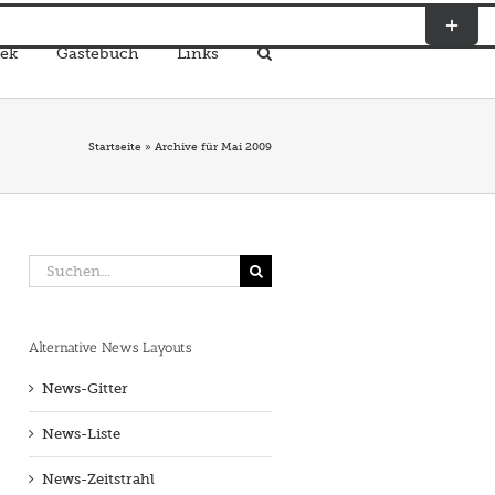
Toggle
Sliding
ek
Gästebuch
Links
Bar
Area
Startseite
»
Archive für Mai 2009
Suche
nach:
Alternative News Layouts
News-Gitter
News-Liste
News-Zeitstrahl