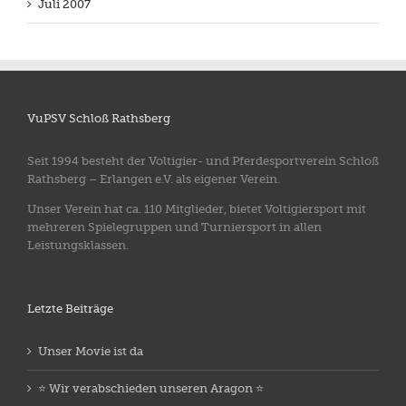
Juli 2007
VuPSV Schloß Rathsberg
Seit 1994 besteht der Voltigier- und Pferdesportverein Schloß
Rathsberg – Erlangen e.V. als eigener Verein.
Unser Verein hat ca. 110 Mitglieder, bietet Voltigiersport mit
mehreren Spielegruppen und Turniersport in allen
Leistungsklassen.
Letzte Beiträge
Unser Movie ist da
⭐️ Wir verabschieden unseren Aragon ⭐️