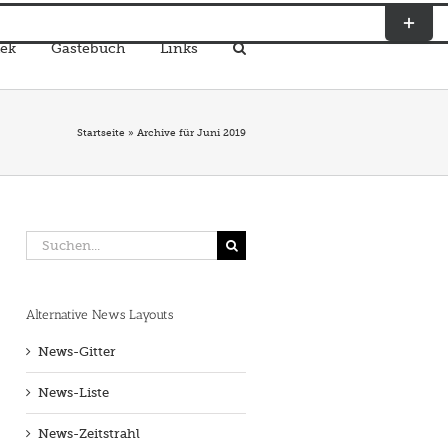
Toggle
Sliding
ek
Gästebuch
Links
Bar
Area
Startseite
»
Archive für Juni 2019
Suche
nach:
Alternative News Layouts
News-Gitter
News-Liste
News-Zeitstrahl