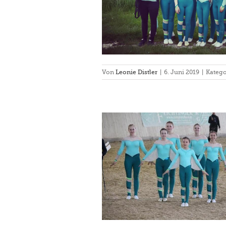
Von
Leonie Distler
|
6. Juni 2019
|
Katego
nier in Aufroth am 11.5.2019
hsberg III
Turnier