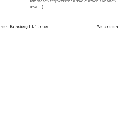
wir diesen regnerischen Tag einfach abhaken
und [...]
rien:
Rathsberg III
,
Turnier
Weiterlesen