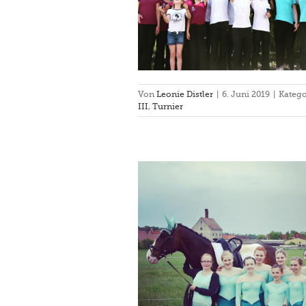
Von
Leonie Distler
|
6. Juni 2019
|
Katego
III
,
Turnier
 Gerolfingen am 25.5.2019
hsberg III
Turnier