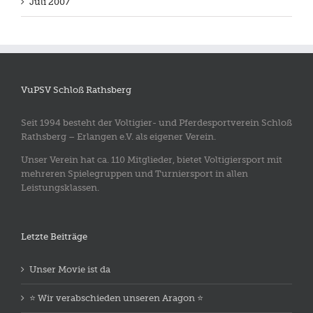
Juli 2007
VuPSV Schloß Rathsberg
Seit 1994 besteht der Voltigier- und Pferdesportverein Schloß
Rathsberg – Erlangen e.V. als eigener Verein.
Unser Verein hat ca. 110 Mitglieder, bietet Voltigiersport mit
mehreren Spielegruppen und Turniersport in allen
Leistungsklassen.
Letzte Beiträge
Unser Movie ist da
⭐️ Wir verabschieden unseren Aragon ⭐️