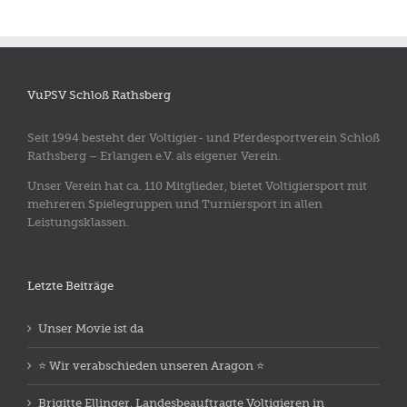
VuPSV Schloß Rathsberg
Seit 1994 besteht der Voltigier- und Pferdesportverein Schloß
Rathsberg – Erlangen e.V. als eigener Verein.
Unser Verein hat ca. 110 Mitglieder, bietet Voltigiersport mit
mehreren Spielegruppen und Turniersport in allen
Leistungsklassen.
Letzte Beiträge
Unser Movie ist da
⭐️ Wir verabschieden unseren Aragon ⭐️
Brigitte Ellinger, Landesbeauftragte Voltigieren in