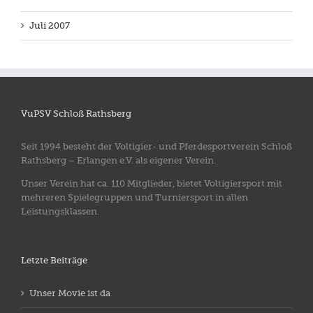
Juli 2007
VuPSV Schloß Rathsberg
Seit 1994 besteht der Voltigier- und Pferdesportverein Schloß
Rathsberg – Erlangen e.V. als eigener Verein.
Unser Verein hat ca. 110 Mitglieder, bietet Voltigiersport mit
mehreren Spielegruppen und Turniersport in allen
Leistungsklassen.
Letzte Beiträge
Unser Movie ist da