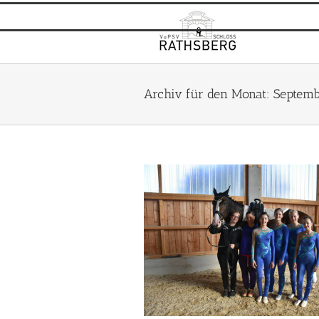
Zum
Inhalt
springen
Archiv für den Monat:
Septemb
r Erbachshof/Würzburg
Rathsberg II
Rathsberg III
Turnier