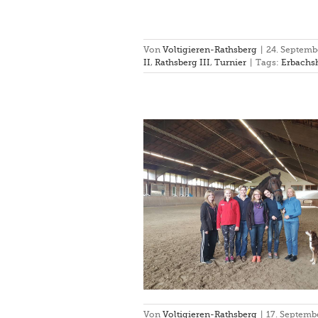
Von
Voltigieren-Rathsberg
|
24. Septemb
II
,
Rathsberg III
,
Turnier
|
Tags:
Erbachs
gang mit Verena Rosenkranz
ein
Lehrgang
Verein
Von
Voltigieren-Rathsberg
|
17. Septemb