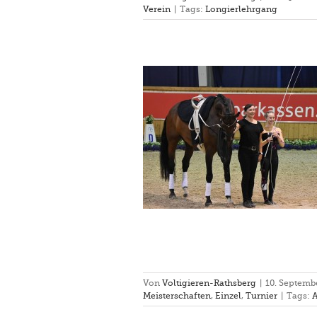
Verein
|
Tags:
Longierlehrgang
DJM Aachen
end Meisterschaften
Einzel
Turnier
Von
Voltigieren-Rathsberg
|
10. Septemb
Meisterschaften
,
Einzel
,
Turnier
|
Tags: