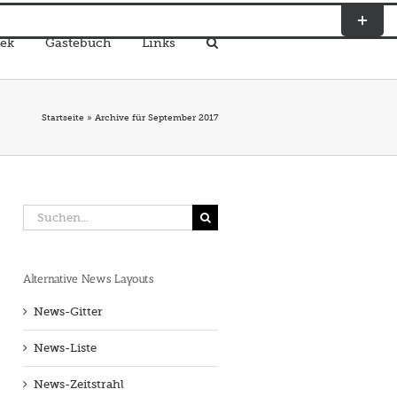
Toggle
Sliding
ek
Gästebuch
Links
Bar
Area
Startseite
»
Archive für September 2017
Suche
nach:
Alternative News Layouts
News-Gitter
News-Liste
News-Zeitstrahl