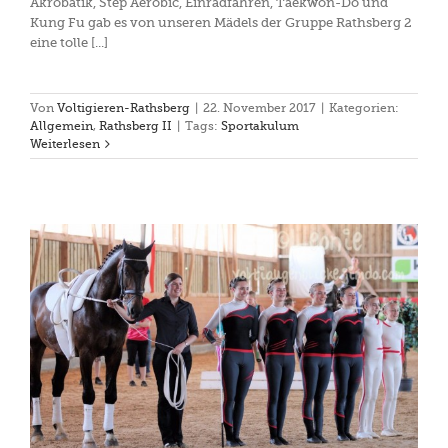
Akrobatik, Step Aerobic, Einradfahren, Taekwon-Do und
Kung Fu gab es von unseren Mädels der Gruppe Rathsberg 2
eine tolle [...]
Von
Voltigieren-Rathsberg
|
22. November 2017
|
Kategorien:
Allgemein
,
Rathsberg II
|
Tags:
Sportakulum
Weiterlesen