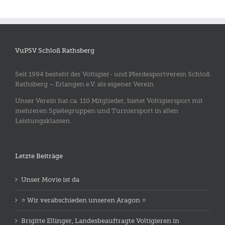
VuPSV Schloß Rathsberg
Seit 1994 besteht der Voltigier- und Pferdesportverein Schloß
Rathsberg – Erlangen e.V. als eigener Verein.
Unser Verein hat ca. 110 Mitglieder, bietet Voltigiersport mit
mehreren Spielegruppen und Turniersport in allen
Leistungsklassen.
Letzte Beiträge
Unser Movie ist da
⭐️ Wir verabschieden unseren Aragon ⭐️
Brigitte Ellinger, Landesbeauftragte Voltigieren in