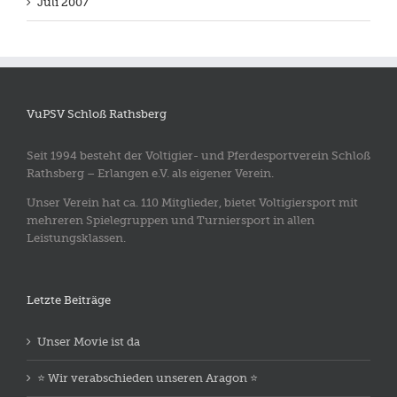
Juli 2007
VuPSV Schloß Rathsberg
Seit 1994 besteht der Voltigier- und Pferdesportverein Schloß
Rathsberg – Erlangen e.V. als eigener Verein.
Unser Verein hat ca. 110 Mitglieder, bietet Voltigiersport mit
mehreren Spielegruppen und Turniersport in allen
Leistungsklassen.
Letzte Beiträge
Unser Movie ist da
⭐️ Wir verabschieden unseren Aragon ⭐️