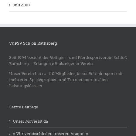
Juli 2007
VuPSV Schloß Rathsberg
Seit 1994 besteht der Voltigier- und Pferdesportverein Schloß
Rathsberg – Erlangen e.V. als eigener Verein.
Unser Verein hat ca. 110 Mitglieder, bietet Voltigiersport mit
mehreren Spielegruppen und Turniersport in allen
Leistungsklassen.
Letzte Beiträge
Unser Movie ist da
⭐️ Wir verabschieden unseren Aragon ⭐️