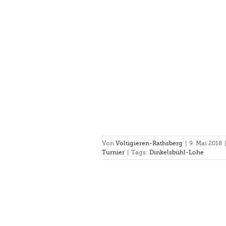
r in Dinkelsbühl-Lohe
 I
Rathsberg III
Turnier
Von
Voltigieren-Rathsberg
|
9. Mai 2018
|
Turnier
|
Tags:
Dinkelsbühl-Lohe
ochenende in Gut Eggenhof
l
Rathsberg I
Rathsberg III
Turnier