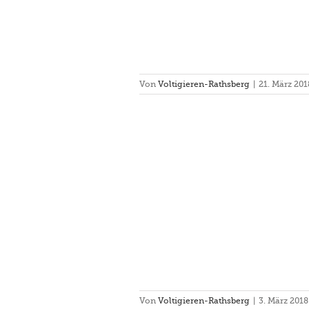
Von
Voltigieren-Rathsberg
|
21. März 201
bei den Pferdefreunden Donau
Lech
nier
Rathsberg III
Turnier
Von
Voltigieren-Rathsberg
|
3. März 2018