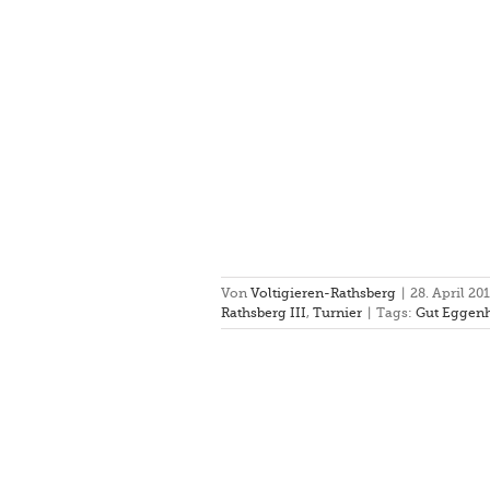
Von
Voltigieren-Rathsberg
|
28. April 20
Rathsberg III
,
Turnier
|
Tags:
Gut Eggen
Turnier in Ötz
II
Rathsberg III
Turnier