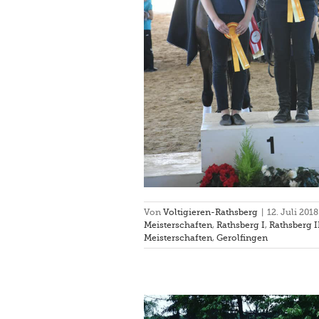
he Meisterschaften 2018
Fränkische Meisterschaften
 I
Rathsberg III
Turnier
Von
Voltigieren-Rathsberg
|
12. Juli 2018
Meisterschaften
,
Rathsberg I
,
Rathsberg I
Meisterschaften
,
Gerolfingen