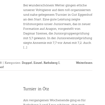
Bei wunderschönem Wetter gingen etliche
unserer Voltigierer auf dem toll organisierten
und nahe gelegenem Turnier in Gut Eggenhof
an den Start. Eine gute Leistung zeigte
frühmorgens unser Juniorteam, das in neuer
Formation auf Aragon, vorgestellt von
Dagmar Szemes, die Juniorgruppenprüfung
mit 5,7 gewann. In der Junioreneinzelprüfung
siegte Annemie mit 7,7 vor Amei mit 7,2. Auch
[...]
18
|
Kategorien:
Doppel
,
Einzel
,
Rathsberg I
,
Weiterlesen
hof
Turnier in Ötz
Am vergangenen Wochenende ging es für
Rathsberg 2 und 3 zur schönen, aber weit