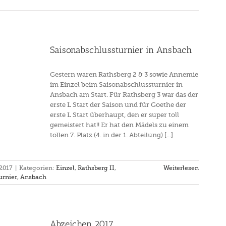
Saisonabschlussturnier in Ansbach
Gestern waren Rathsberg 2 & 3 sowie Annemie
im Einzel beim Saisonabschlussturnier in
Ansbach am Start. Für Rathsberg 3 war das der
erste L Start der Saison und für Goethe der
erste L Start überhaupt, den er super toll
gemeistert hat!! Er hat den Mädels zu einem
tollen 7. Platz (4. in der 1. Abteilung) [...]
 2017
|
Kategorien:
Einzel
,
Rathsberg II
,
Weiterlesen
urnier
,
Ansbach
Abzeichen 2017