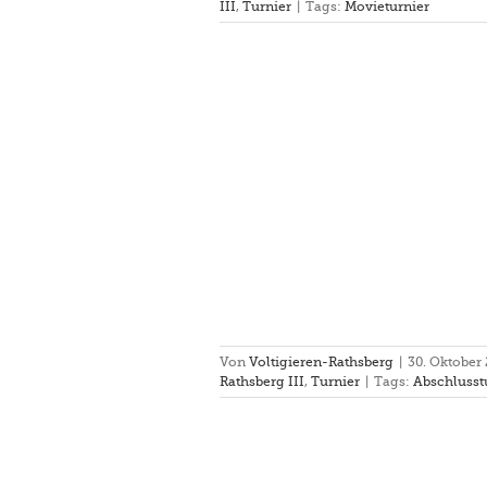
III
,
Turnier
|
Tags:
Movieturnier
chlussturnier in Ansbach
erg II
Rathsberg III
Turnier
Von
Voltigieren-Rathsberg
|
30. Oktober
Rathsberg III
,
Turnier
|
Tags:
Abschlusst
Abzeichen 2017