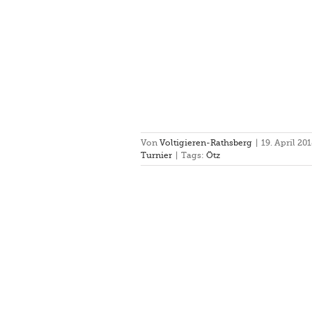
Von
Voltigieren-Rathsberg
|
19. April 20
Turnier
|
Tags:
Ötz
g mit Chris und Daniel
gang
Rathsberg III