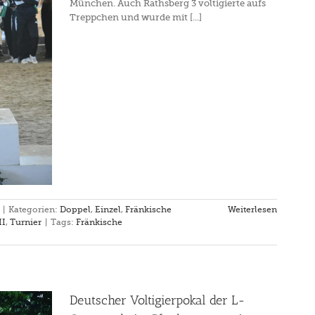
München. Auch Rathsberg 3 voltigierte aufs
Treppchen und wurde mit [...]
|
Kategorien:
Doppel
,
Einzel
,
Fränkische
Weiterlesen
II
,
Turnier
|
Tags:
Fränkische
Deutscher Voltigierpokal der L-