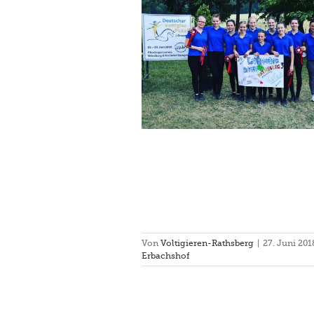
igierpokal der L-Gruppen beim
verein Würzburg-Erbachshof
hsberg III
Turnier
Von
Voltigieren-Rathsberg
|
27. Juni 201
Erbachshof